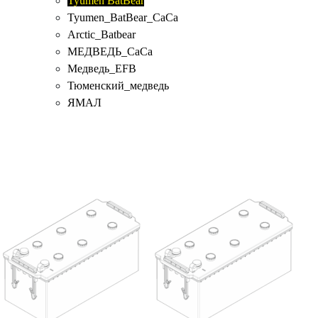
Tyumen BatBear
Tyumen_BatBear_CaCa
Аrctic_Batbear
МЕДВЕДЬ_CaCa
Медведь_EFB
Тюменский_медведь
ЯМАЛ