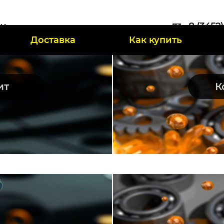
ии
8 (3452
Доставка
Как купить
47
ит
К