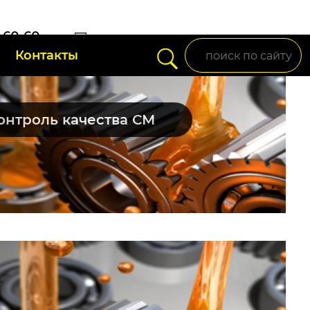
) 60-60-
Контакты
setup95@mail.ru
онтроль качества СМ