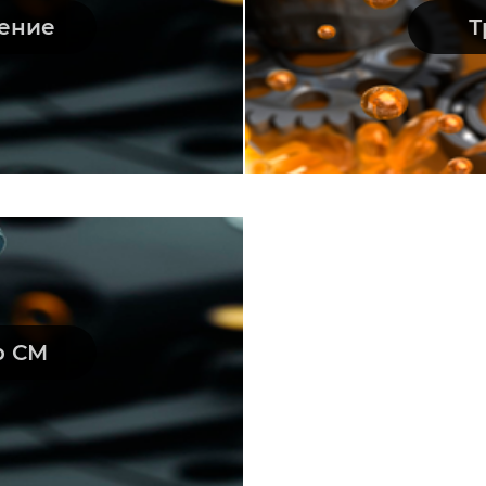
нение
Т
р СМ