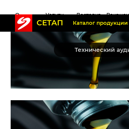
О
Услуги
Доставка
Ваканс
СЕТАП
компании
Каталог продукции
Технический ауд