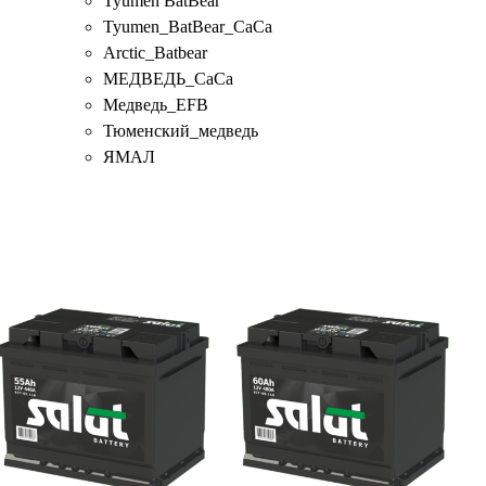
Tyumen BatBear
Tyumen_BatBear_CaCa
Аrctic_Batbear
МЕДВЕДЬ_CaCa
Медведь_EFB
Тюменский_медведь
ЯМАЛ