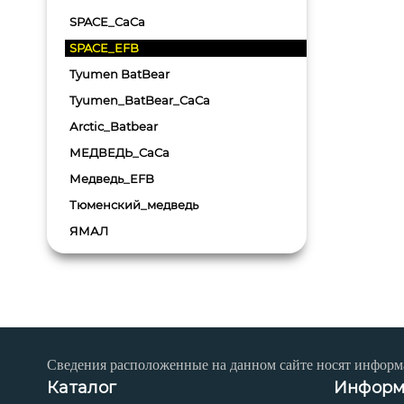
SPACE_CaCa
SPACE_EFB
Tyumen BatBear
Tyumen_BatBear_CaCa
Аrctic_Batbear
МЕДВЕДЬ_CaCa
Медведь_EFB
Тюменский_медведь
ЯМАЛ
Сведения расположенные на данном сайте носят информ
Каталог
Информ