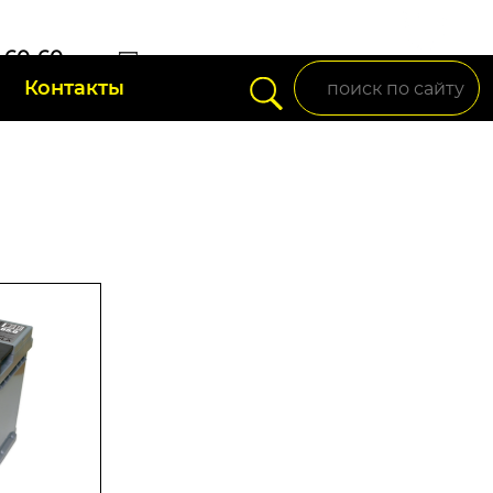
) 60-60-
Контакты
setup95@mail.ru