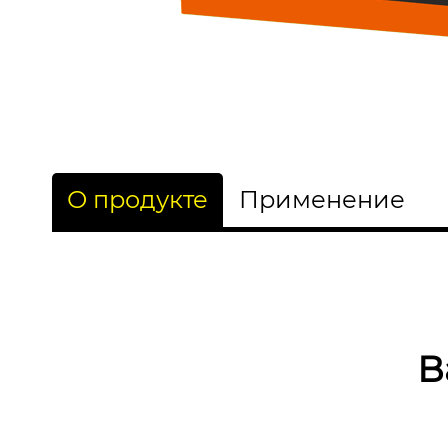
О продукте
Применение
В