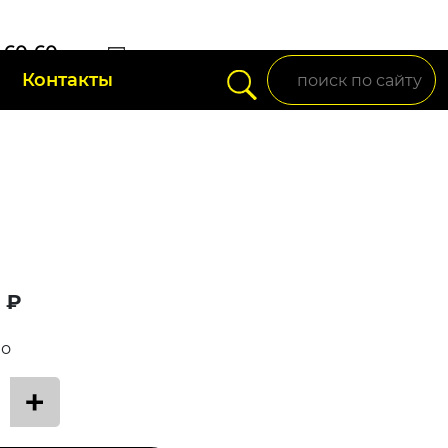
) 60-60-
Контакты
setup95@mail.ru
 ₽
во