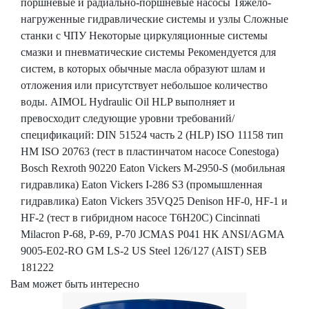
поршневые и радиально-поршневые насосы Тяжело-
нагруженные гидравлические системы и узлы Сложные
станки с ЧПУ Некоторые циркуляционные системы
смазки и пневматические системы Рекомендуется для
систем, в которых обычные масла образуют шлам и
отложения или присутствует небольшое количество
воды. AIMOL Hydraulic Oil HLP выполняет и
превосходит следующие уровни требований/
спецификаций: DIN 51524 часть 2 (HLP) ISO 11158 тип
HM ISO 20763 (тест в пластинчатом насосе Conestoga)
Bosch Rexroth 90220 Eaton Vickers M-2950-S (мобильная
гидравлика) Eaton Vickers I-286 S3 (промышленная
гидравлика) Eaton Vickers 35VQ25 Denison HF-0, HF-1 и
HF-2 (тест в гибридном насосе T6H20C) Cincinnati
Milacron P-68, P-69, P-70 JCMAS P041 HK ANSI/AGMA
9005-E02-RO GM LS-2 US Steel 126/127 (AIST) SEB
181222
Вам может быть интересно