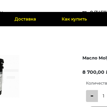
ии
8 (3452
Доставка
Как купить
47
Масло Mol
8 700,00 
Количест