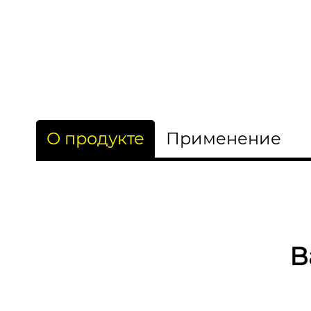
О продукте
Применение
В