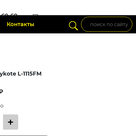
) 60-60-
Контакты
setup95@mail.ru
ykote L-1115FM
₽
во