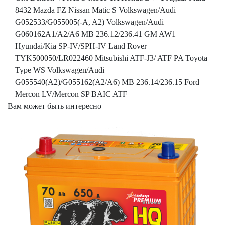
8432 Mazda FZ Nissan Matic S Volkswagen/Audi
G052533/G055005(-A, A2) Volkswagen/Audi
G060162A1/A2/A6 MB 236.12/236.41 GM AW1
Hyundai/Kia SP-IV/SPH-IV Land Rover
TYK500050/LR022460 Mitsubishi ATF-J3/ ATF PA Toyota
Type WS Volkswagen/Audi
G055540(A2)/G055162(A2/A6) MB 236.14/236.15 Ford
Mercon LV/Mercon SP BAIC ATF
Вам может быть интересно