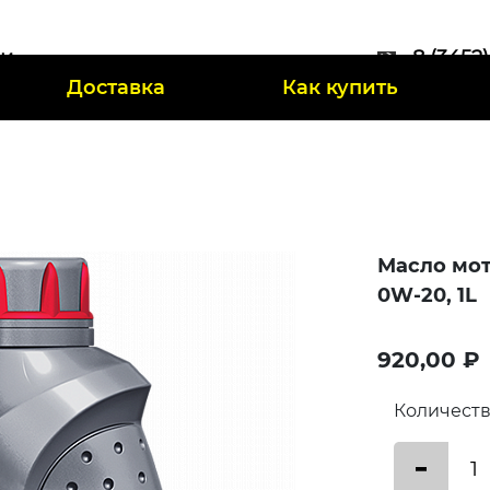
ии
8 (3452
Доставка
Как купить
47
Масло мо
0W-20, 1L
920,00 ₽
Количест