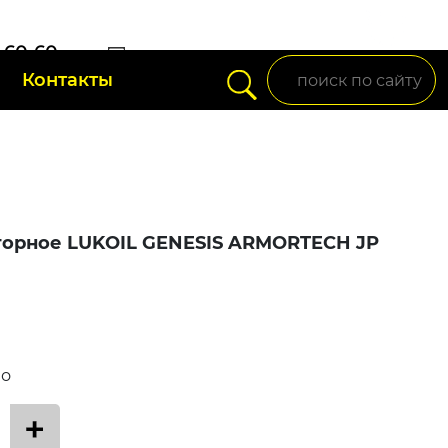
) 60-60-
Контакты
setup95@mail.ru
торное LUKOIL GENESIS ARMORTECH JP
во