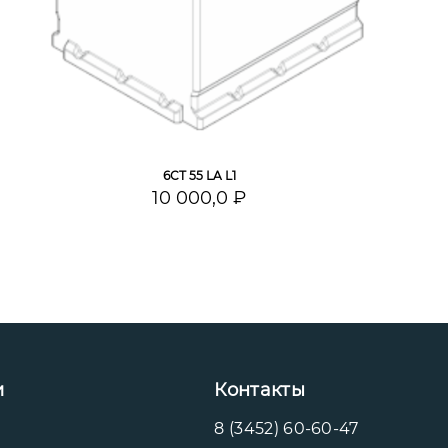
6СТ 55 LA L1
10 000,0 ₽
и
Контакты
8 (3452) 60-60-47