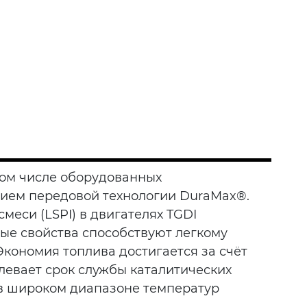
том числе оборудованных
нием передовой технологии DuraMax®.
еси (LSPI) в двигателях TGDI
ные свойства способствуют легкому
номия топлива достигается за счёт
ает срок службы каталитических
в широком диапазоне температур